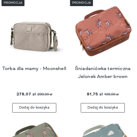
PROMOCJA
PROMOCJA
Torba dla mamy - Moonshell
Śniadaniówka termiczna
Jelonek Amber brown
278,07 zł
81,75 zł
299,00 zł
109,00 zł
Dodaj do koszyka
Dodaj do koszyka