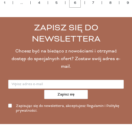
1
|
...
|
4
|
5
|
6
|
7
|
8
|
9
ZAPISZ SIĘ DO
NEWSLETTERA
Chcesz być na bieżąco z nowościami i otrzymać
dostęp do specjalnych ofert? Zostaw swój adres e-
mail.
Zapisz się
Zapisując się do newslettera, akceptujesz
Regulamin
i
Politykę
prywatności
.