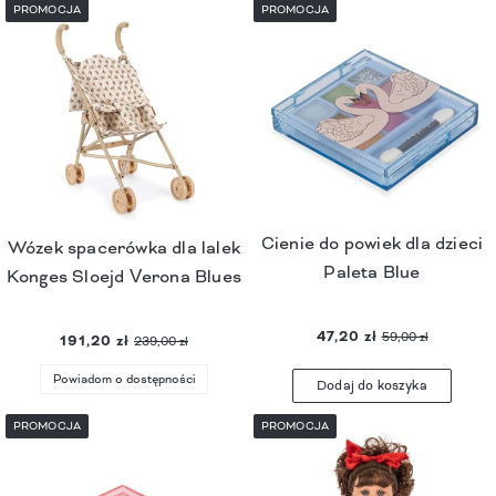
PROMOCJA
PROMOCJA
Cienie do powiek dla dzieci
Wózek spacerówka dla lalek
Paleta Blue
Konges Sloejd Verona Blues
47,20 zł
59,00 zł
191,20 zł
239,00 zł
Powiadom o dostępności
Dodaj do koszyka
PROMOCJA
PROMOCJA