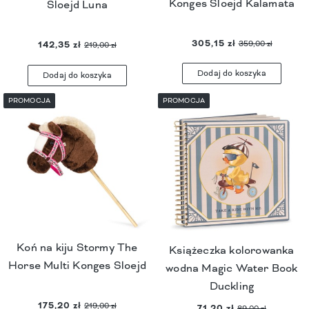
Konges Sloejd Kalamata
Sloejd Luna
305,15 zł
359,00 zł
142,35 zł
219,00 zł
Dodaj do koszyka
Dodaj do koszyka
PROMOCJA
PROMOCJA
Koń na kiju Stormy The
Książeczka kolorowanka
Horse Multi Konges Sloejd
wodna Magic Water Book
Duckling
175,20 zł
219,00 zł
71,20 zł
89,00 zł