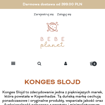
Darmowa dostawa od 399.00 PLN
Zarejestruj się
Zaloguj się
KONGES SLOJD
Konges Slojd to zdecydowanie jedna z piękniejszych marek,
która powstała w Kopenhadze. Tą duńską markę cechują
ponadczasowe i oryginalne produkty, wspaniała jakość oraz
funkcjonalność połączona z prostotą i minimalistycznym,