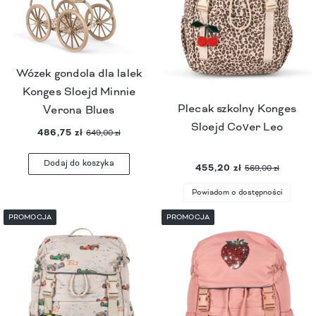
Wózek gondola dla lalek
Konges Sloejd Minnie
Plecak szkolny Konges
Verona Blues
Sloejd Cover Leo
486,75 zł
649,00 zł
Dodaj do koszyka
455,20 zł
569,00 zł
Powiadom o dostępności
PROMOCJA
PROMOCJA