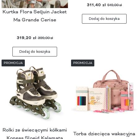
311,40 zł
519,00 zł
Kurtka Flora Sequin Jacket
Dodaj do koszyka
Ma Grande Cerise
319,20 zł
399,00 zł
Dodaj do koszyka
PROMOCJA
PROMOCJA
Rolki ze świecącymi kółkami
Torba dziecięca wakacyjna
Konges Sloejd Kalamata