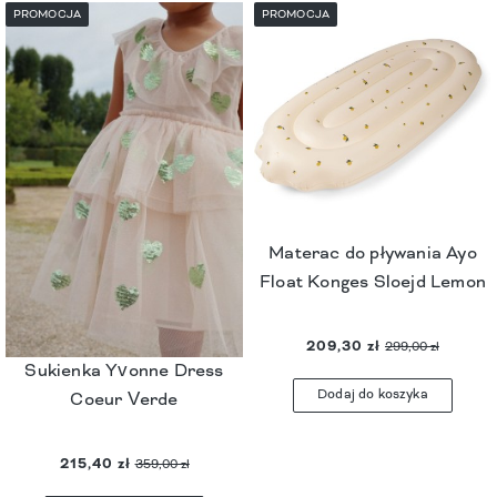
PROMOCJA
PROMOCJA
Materac do pływania Ayo
Float Konges Sloejd Lemon
209,30 zł
299,00 zł
Sukienka Yvonne Dress
Dodaj do koszyka
Coeur Verde
215,40 zł
359,00 zł