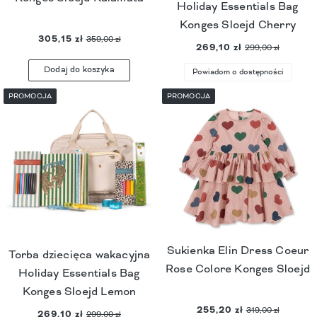
Holiday Essentials Bag
Konges Sloejd Cherry
305,15 zł
359,00 zł
269,10 zł
299,00 zł
Dodaj do koszyka
Powiadom o dostępności
PROMOCJA
PROMOCJA
Sukienka Elin Dress Coeur
Torba dziecięca wakacyjna
Rose Colore Konges Sloejd
Holiday Essentials Bag
Konges Sloejd Lemon
255,20 zł
319,00 zł
269,10 zł
299,00 zł