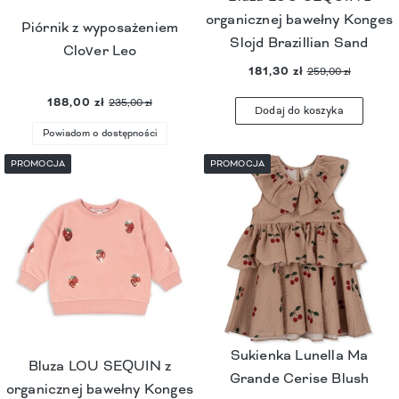
organicznej bawełny Konges
Piórnik z wyposażeniem
Slojd Brazillian Sand
Clover Leo
181,30 zł
259,00 zł
188,00 zł
235,00 zł
Dodaj do koszyka
Powiadom o dostępności
PROMOCJA
PROMOCJA
Sukienka Lunella Ma
Bluza LOU SEQUIN z
Grande Cerise Blush
organicznej bawełny Konges