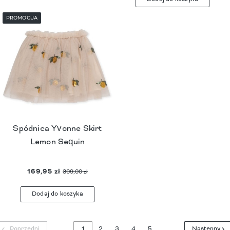
PROMOCJA
Spódnica Yvonne Skirt
Lemon Sequin
169,95 zł
309,00 zł
Dodaj do koszyka
Poprzedni
1
2
3
4
5
Następny