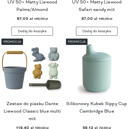
UV 50+ Matty Liewood
UV 50+ Matty Liewood
Palms/Almond
Safari sandy mix
87,00 zł
87,00 zł
145,00 zł
145,00 zł
Dodaj do koszyka
Dodaj do koszyka
PROMOCJA
PROMOCJA
Zestaw do piasku Dante
Silikonowy Kubek Sippy Cup
Liewood Classic blue multi
Cambridge Blue
mix
119,40 zł
59,12 zł
199,00 zł
73,90 zł