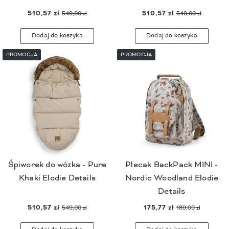
510,57 zł
510,57 zł
549,00 zł
549,00 zł
Dodaj do koszyka
Dodaj do koszyka
PROMOCJA
PROMOCJA
Śpiworek do wózka - Pure
Plecak BackPack MINI -
Khaki Elodie Details
Nordic Woodland Elodie
Details
510,57 zł
175,77 zł
549,00 zł
189,00 zł