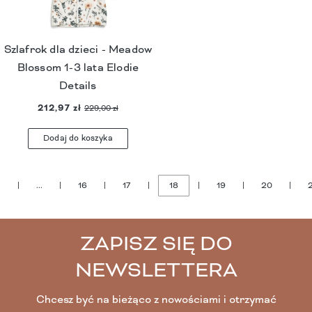
Szlafrok dla dzieci - Meadow
Blossom 1-3 lata Elodie
Details
212,97 zł
229,00 zł
Dodaj do koszyka
1
|
...
|
16
|
17
|
18
|
19
|
20
|
ZAPISZ SIĘ DO
NEWSLETTERA
Chcesz być na bieżąco z nowościami i otrzymać