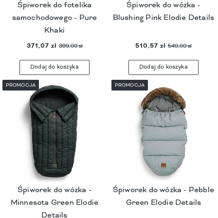
Śpiworek do fotelika
Śpiworek do wózka -
samochodowego - Pure
Blushing Pink Elodie Details
Khaki
371,07 zł
510,57 zł
399,00 zł
549,00 zł
Dodaj do koszyka
Dodaj do koszyka
PROMOCJA
PROMOCJA
Śpiworek do wózka -
Śpiworek do wózka - Pebble
Minnesota Green Elodie
Green Elodie Details
Details