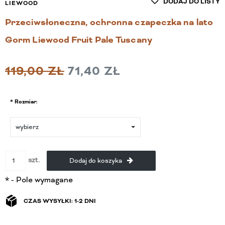
DODAJ DO LISTY
LIEWOOD
Przeciwsłoneczna, ochronna czapeczka na lato
Gorm Liewood Fruit Pale Tuscany
119,00 ZŁ
71,40 ZŁ
*
Rozmiar:
szt.
Dodaj do koszyka
*
- Pole wymagane
CZAS WYSYŁKI: 1-2 DNI