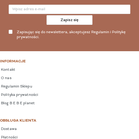
Zapisz się
Zapisując się do newslettera, akceptujesz
Regulamin
i
Politykę
prywatności
.
INFORMACJE
Kontakt
O nas
Regulamin Sklepu
Polityka prywatności
Blog B E B E planet
OBSŁUGA KLIENTA
Dostawa
Płatności