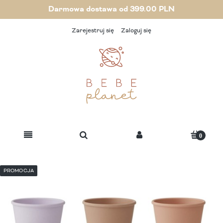
Darmowa dostawa od 399.00 PLN
Zarejestruj się
Zaloguj się
PROMOCJA