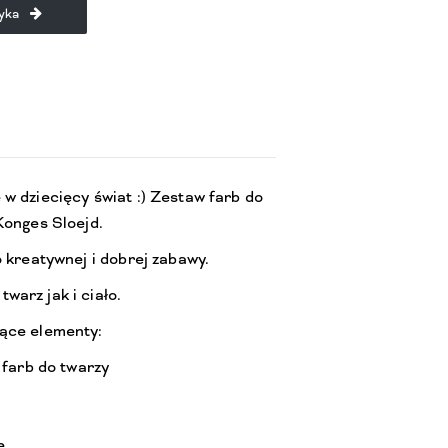
yka
w dziecięcy świat :) Zestaw farb do
 Konges Sloejd.
o kreatywnej i dobrej zabawy.
warz jak i ciało.
ące elementy:
 farb do twarzy
e