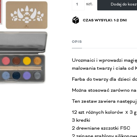
szt.
Dodaj do kosz
CZAS WYSYŁKI: 1-2 DNI
OPIS
Urozmaici i wprowadzi magię 
malowania twarzy i ciała od
Farba do twarzy dla dzieci d
Można stosować zarówno na t
Ten zestaw zawiera następuj
12 szt różnych kolorów x 3 g
3 kredki
2 drewniane szczotki FSC
2 zginane szablony silikonow