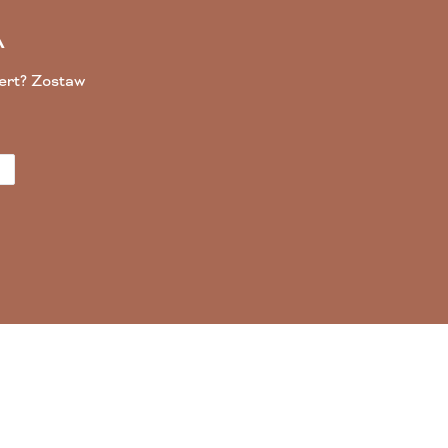
A
fert? Zostaw