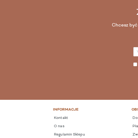
Chcesz być 
INFORMACJE
OB
Kontakt
Do
O nas
Pła
Regulamin Sklepu
Zwr