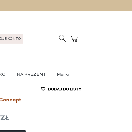
Zarejestruj się
Zaloguj się
OJE KONTO
KO
NA PREZENT
Marki
DODAJ DO LISTY
 Concept
 ZŁ