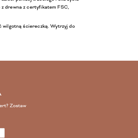
 z drewna z certyfikatem FSC,
ć wilgotną ściereczką. Wytrzyj do
A
fert? Zostaw