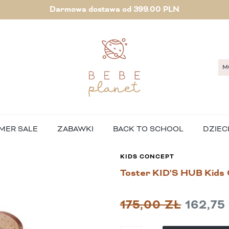
Darmowa dostawa od 399.00 PLN
M
MER SALE
ZABAWKI
BACK TO SCHOOL
DZIEC
KIDS CONCEPT
Toster KID'S HUB Kids
175,00 ZŁ
162,75