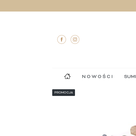
N O W O Ś C I
SUM
PROMOCJA