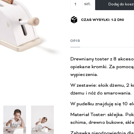
szt.
Dodaj do kosz
CZAS WYSYŁKI: 1-2 DNI
OPIS
Drewniany toster z 8 akcesor
opiekane kromki. Za pomocą 
wypieczenia.
W zestawie: słoik dżemu, 2 k
dżemu i nóż do smarowania.
W pudełku znajduję się 10 e
Materiał Toster: sklejka. Pok
schima, drewno bukowe, sklej
Zabawka nieodpowiednia dla d