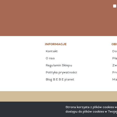
INFORMACJE
OB
Kontakt
Do
O nas
Pła
Regulamin Sklepu
Zwr
Polityka prywatności
Pro
Blog B E B E planet
Ma
Strona korzysta z plików cookies w 
dostępu do plików cookies w Twoje