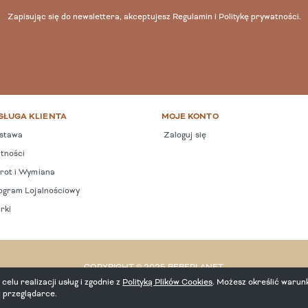
Zapisując się do newslettera, akceptujesz
Regulamin
i
Politykę prywatności
.
SŁUGA KLIENTA
MOJE KONTO
stawa
Zaloguj się
tności
ot i Wymiana
gram Lojalnościowy
rki
COPYRIGHT © 2025 BEBEPLANET.
celu realizacji usług i zgodnie z
Polityką Plików Cookies
. Możesz określić warun
j przeglądarce.