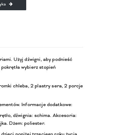
yka
iami. Użyj dźwigni, aby podnieść
pokrętła wybierz stopień
romki chleba, 2 plastry sera, 2 porcje
lementów. Informacje dodatkowe:
rętło, dźwignia: schima. Akcesoria:
ka. Dżem: poliester.
zieci poniżej trzeciego roku życia