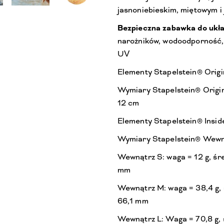
jasnoniebieskim, miętowym i
Bezpieczna zabawka do ukła
narożników, wodoodporność, 
UV
Elementy Stapelstein® Origi
Wymiary Stapelstein® Origin
12 cm
Elementy Stapelstein® Insid
Wymiary Stapelstein® Wewn
Wewnątrz S: waga = 12 g, śr
mm
Wewnątrz M: waga = 38,4 g,
66,1 mm
Wewnątrz L: Waga = 70,8 g, 