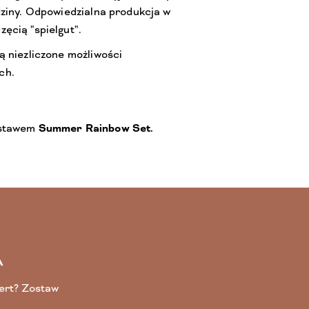
dziny. Odpowiedzialna produkcja w
ęcią "spielgut".
ą niezliczone możliwości
ch.
estawem
Summer Rainbow Set.
A
fert? Zostaw