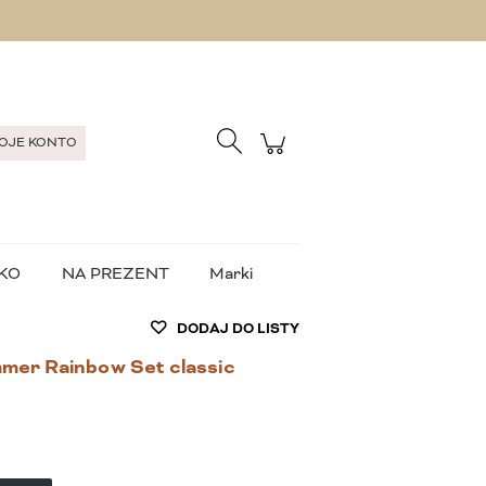
Zarejestruj się
Zaloguj się
OJE KONTO
KO
NA PREZENT
Marki
DODAJ DO LISTY
mer Rainbow Set classic