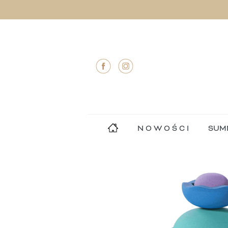
N O W O Ś C I
SUM