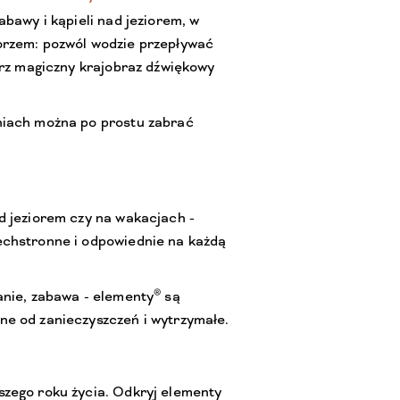
abawy i kąpieli nad jeziorem, w
orzem: pozwól wodzie przepływać
órz magiczny krajobraz dźwiękowy
niach można po prostu zabrać
d jeziorem czy na wakacjach -
echstronne i odpowiednie na każdą
®
anie, zabawa - elementy
są
e od zanieczyszczeń i wytrzymałe.
zego roku życia. Odkryj elementy