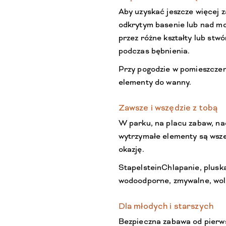
Aby uzyskać jeszcze więcej z
odkrytym basenie lub nad m
przez różne kształty lub stw
podczas bębnienia.
Przy pogodzie w pomieszcze
elementy do wanny.
Zawsze i wszędzie z tobą
W parku, na placu zabaw, na
wytrzymałe elementy są wsz
okazję.
StapelsteinChlapanie, plusk
wodoodporne, zmywalne, woln
Dla młodych i starszych
Bezpieczna zabawa od pierws