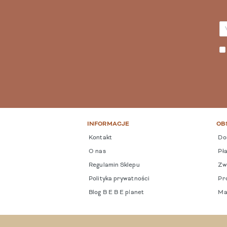
INFORMACJE
OB
Kontakt
Do
O nas
Pła
Regulamin Sklepu
Zwr
Polityka prywatności
Pro
Blog B E B E planet
Ma