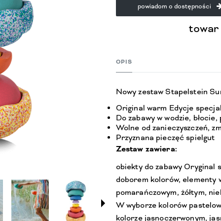
powiadom o dostępności
towar
OPIS
Nowy zestaw Stapelstein S
Original warm Edycje specjal
Do zabawy w wodzie, błocie, p
Wolne od zanieczyszczeń, zm
Przyznana pieczęć spielgut
Zestaw zawiera:
obiekty do zabawy Oryginal 
doborem kolorów, elementy 
pomarańczowym, żółtym, nieb
W wyborze kolorów pastelow
kolorze jasnoczerwonym, ja