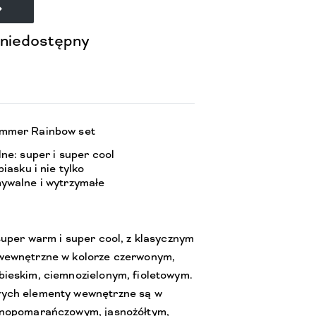
 niedostępny
ummer Rainbow set
ne: super i super cool
iasku i nie tylko
ywalne i wytrzymałe
super warm i super cool, z klasycznym
wewnętrzne w kolorze czerwonym,
ieskim, ciemnozielonym, fioletowym.
ych elementy wewnętrzne są w
snopomarańczowym, jasnożółtym,