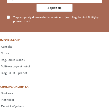
Zapisz się
Zapisując się do newslettera, akceptujesz
Regulamin
i
Politykę
prywatności
.
INFORMACJE
Kontakt
O nas
Regulamin Sklepu
Polityka prywatności
Blog B E B E planet
OBSŁUGA KLIENTA
Dostawa
Płatności
Zwrot i Wymiana