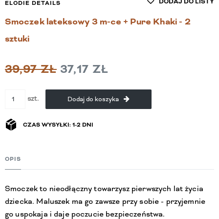
DODAJ DO LISTY
ELODIE DETAILS
Smoczek lateksowy 3 m-ce + Pure Khaki - 2
sztuki
39,97 ZŁ
37,17 ZŁ
szt.
Dodaj do koszyka
CZAS WYSYŁKI: 1-2 DNI
OPIS
Smoczek to nieodłączny towarzysz pierwszych lat życia
dziecka. Maluszek ma go zawsze przy sobie - przyjemnie
go uspokaja i daje poczucie bezpieczeństwa.