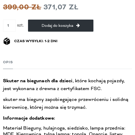
399,00 ZŁ
371,07 ZŁ
szt.
Dodaj do koszyka
CZAS WYSYŁKI: 1-2 DNI
OPIS
Skuter na biegunach dla dzieci
, które kochają pojazdy,
jest wykonana z drewna z certyfikatem FSC.
skuter ma bieguny zapobiegające przewróceniu i solidną
kierownicę, której można się trzymać.
Informacje dodatkowe:
Materiał Bieguny, hulajnoga, siedzisko, lampa przednia:
MDF. Kierownica, tylna lampa: topola. Oparcie, listwy