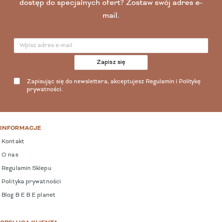
dostęp do specjalnych ofert? Zostaw swój adres e-
mail.
Zapisz się
Zapisując się do newslettera, akceptujesz
Regulamin
i
Politykę
prywatności
.
INFORMACJE
Kontakt
O nas
Regulamin Sklepu
Polityka prywatności
Blog B E B E planet