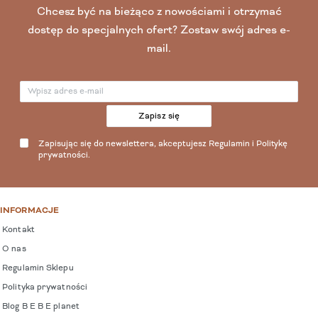
Chcesz być na bieżąco z nowościami i otrzymać
dostęp do specjalnych ofert? Zostaw swój adres e-
mail.
Zapisz się
Zapisując się do newslettera, akceptujesz
Regulamin
i
Politykę
prywatności
.
INFORMACJE
Kontakt
O nas
Regulamin Sklepu
Polityka prywatności
Blog B E B E planet