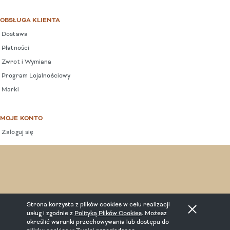
OBSŁUGA KLIENTA
Dostawa
Płatności
Zwrot i Wymiana
Program Lojalnościowy
Marki
MOJE KONTO
Zaloguj się
COPYRIGHT © 2025 BEBEPLANET.
Strona korzysta z plików cookies w celu realizacji
usług i zgodnie z
Polityką Plików Cookies
. Możesz
określić warunki przechowywania lub dostępu do