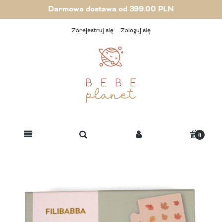
Darmowa dostawa od 399.00 PLN
Zarejestruj się
Zaloguj się