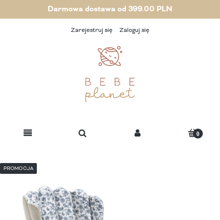
Darmowa dostawa od 399.00 PLN
Zarejestruj się
Zaloguj się
PROMOCJA