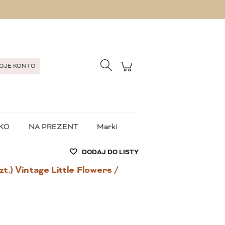
Zarejestruj się
Zaloguj się
OJE KONTO
KO
NA PREZENT
Marki
DODAJ DO LISTY
t.) Vintage Little Flowers /