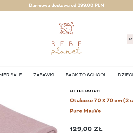
Darmowa dostawa od 399.00 PLN
M
MER SALE
ZABAWKI
BACK TO SCHOOL
DZIEC
LITTLE DUTCH
Otulacze 70 x 70 cm (2 sz
Pure Mauve
129,00 ZŁ