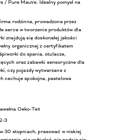
ers / Pure Mauve. Idealny pomysł na
 firma rodzinna, prowadzona przez
łe serce w tworzenie produktów dla
i znajdują się doskonałej jakości
ełny organicznej z certyfikatem
 śpiworki do spania, otulacze,
ięcych oraz zabawki sensoryczne dla
ki, czy pojazdy wytwarzane z
ch cechuje spokojna, pastelowa
bawełna Oeko-Tex
2-3
 w 30 stopniach, prasować w niskiej
emicznie, nie wybielać, nie nadaje się