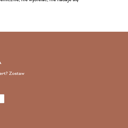
A
fert? Zostaw