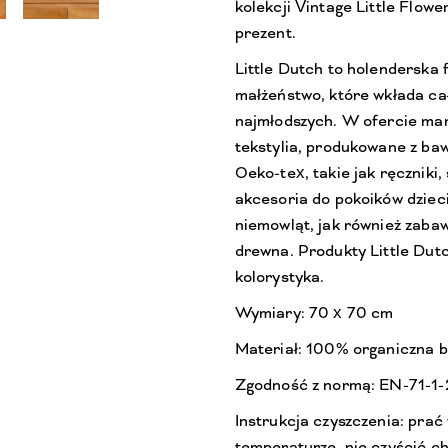
kolekcji Vintage Little Flow
prezent.
Little Dutch to holenderska
małżeństwo, które wkłada ca
najmłodszych. W ofercie mark
tekstylia, produkowane z baw
Oeko-tex, takie jak ręczniki,
akcesoria do pokoików dziec
niemowląt, jak również zabaw
drewna. Produkty Little Dut
kolorystyka.
Wymiary: 70 x 70 cm
Materiał: 100% organiczna 
Zgodność z normą: EN-71-1-
Instrukcja czyszczenia: prać
temperaturze, nie czyścić ch