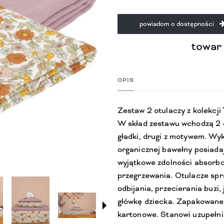
powiadom o dostępności
towar
OPIS
Zestaw 2 otulaczy z kolekcji
W skład zestawu wchodzą 2 o
gładki, drugi z motywem. Wy
organicznej bawełny posiada
wyjątkowe zdolności absorbcj
przegrzewania. Otulacze spr
odbijania, przecierania buzi,
główkę dziecka. Zapakowane
kartonowe. Stanowi uzupełni