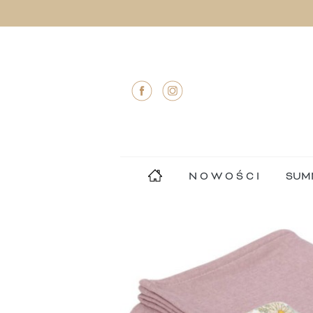
N O W O Ś C I
SUM