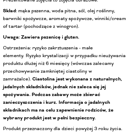
Prezentowane zdjęcia to zdjęcia obrazowe.
Skład
: mąka pszenna, woda pitna, sól, olej roślinny,
barwniki spożywcze, aromaty spożywcze, winniki/cream
of tartar (pochodzące z winogron).
Uwaga: Zawiera pszenicę i gluten.
Ostrzeżenia: ryzyko zakrztuszenia - małe
elementy. Ryzyko krystalizacji w przypadku nieużywania
produktu dłużej niż 6 miesięcy (wówczas zalecamy
przechowywanie zamkniętej ciastoliny w
zamrażalce).
Ciastolina jest wykonana z naturalnych,
jadalnych składników, jednak nie zaleca się jej
spożywania. Podczas zabawy może zbierać
zanieczyszczenia i kurz. Informacja o jadalnych
składnikach ma na celu zapewnienie rodziców, że
wybrany produkt jest w pełni bezpieczny.
Produkt przeznaczony dla dzieci powyżej 3 roku życia.