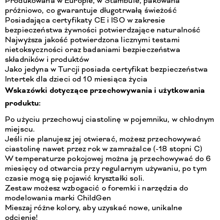
Produkowana w Europie, w Stambule, pakowana
próżniowo, co gwarantuje długotrwałą świeżość
Posiadająca certyfikaty CE i ISO w zakresie
bezpieczeństwa żywności potwierdzające naturalność
Najwyższa jakość potwierdzona licznymi testami
nietoksyczności oraz badaniami bezpieczeństwa
składników i produktów
Jako jedyna w Turcji posiada certyfikat bezpieczeństwa
Intertek dla dzieci od 10 miesiąca życia
Wskazówki dotyczące przechowywania i użytkowania
produktu:
Po użyciu przechowuj ciastolinę w pojemniku, w chłodnym
miejscu.
Jeśli nie planujesz jej otwierać, możesz przechowywać
ciastolinę nawet przez rok w zamrażalce (-18 stopni C)
W temperaturze pokojowej można ją przechowywać do 6
miesięcy od otwarcia przy regularnym używaniu, po tym
czasie mogą się pojawić kryształki soli.
Zestaw możesz wzbogacić o foremki i narzędzia do
modelowania marki ChildGen
Mieszaj różne kolory, aby uzyskać nowe, unikalne
odcienie!