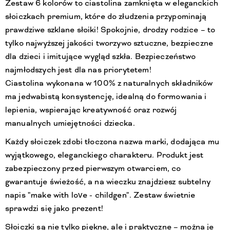
Zestaw 6 kolorów to ciastolina zamknięta w eleganckich
słoiczkach premium, które do złudzenia przypominają
prawdziwe szklane słoiki! Spokojnie, drodzy rodzice – to
tylko najwyższej jakości tworzywo sztuczne, bezpieczne
dla dzieci i imitujące wygląd szkła. Bezpieczeństwo
najmłodszych jest dla nas priorytetem!
Ciastolina wykonana w 100% z naturalnych składników
ma jedwabistą konsystencję, idealną do formowania i
lepienia, wspierając kreatywność oraz rozwój
manualnych umiejętności dziecka.
Każdy słoiczek zdobi tłoczona nazwa marki, dodająca mu
wyjątkowego, eleganckiego charakteru. Produkt jest
zabezpieczony przed pierwszym otwarciem, co
gwarantuje świeżość, a na wieczku znajdziesz subtelny
napis "make with love - childgen". Zestaw świetnie
sprawdzi się jako prezent!
Słoiczki są nie tylko piękne, ale i praktyczne – można je