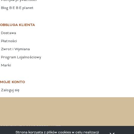
Polityka prywatności
Blog B E B E planet
OBSŁUGA KLIENTA
Dostawa
Płatności
Zwrot i Wymiana
Program Lojalnościowy
Marki
MOJE KONTO
Zaloguj się
COPYRIGHT © 2025 BEBEPLANET.
Strona korzysta z plików cookies w celu realizacji