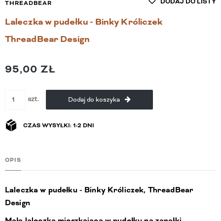
DODAJ DO LISTY
THREADBEAR
Laleczka w pudełku - Binky Króliczek
ThreadBear Design
95,00 ZŁ
szt.
Dodaj do koszyka
CZAS WYSYŁKI: 1-2 DNI
OPIS
Laleczka w pudełku - Binky Króliczek, ThreadBear
Design
Mała laleczka mieszkająca w pudełku na zapałki.