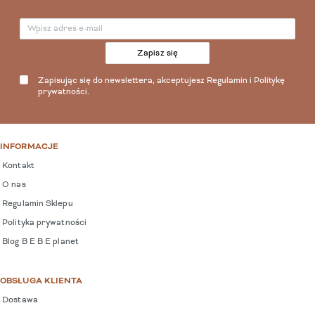
Zapisz się
Zapisując się do newslettera, akceptujesz
Regulamin
i
Politykę
prywatności
.
INFORMACJE
Kontakt
O nas
Regulamin Sklepu
Polityka prywatności
Blog B E B E planet
OBSŁUGA KLIENTA
Dostawa