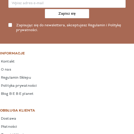
Zapisz się
Zapisując się do newslettera, akceptujesz
Regulamin
i
Politykę
prywatności
.
INFORMACJE
Kontakt
O nas
Regulamin Sklepu
Polityka prywatności
Blog B E B E planet
OBSŁUGA KLIENTA
Dostawa
Płatności