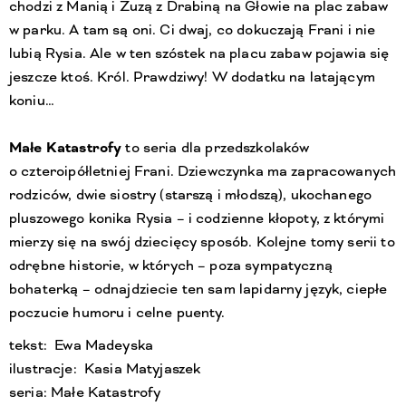
chodzi z Manią i Zuzą z Drabiną na Głowie na plac zabaw
w parku. A tam są oni. Ci dwaj, co dokuczają Frani i nie
lubią Rysia. Ale w ten szóstek na placu zabaw pojawia się
jeszcze ktoś. Król. Prawdziwy! W dodatku na latającym
koniu…
Małe Katastrofy
to seria dla przedszkolaków
o czteroipółletniej Frani. Dziewczynka ma zapracowanych
rodziców, dwie siostry (starszą i młodszą), ukochanego
pluszowego konika Rysia – i codzienne kłopoty, z którymi
mierzy się na swój dziecięcy sposób. Kolejne tomy serii to
odrębne historie, w których – poza sympatyczną
bohaterką – odnajdziecie ten sam lapidarny język, ciepłe
poczucie humoru i celne puenty.
tekst: Ewa Madeyska
ilustracje: Kasia Matyjaszek
seria: Małe Katastrofy