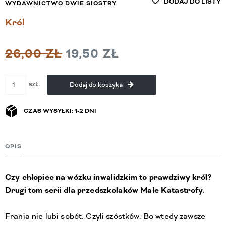
DODAJ DO LISTY
WYDAWNICTWO DWIE SIOSTRY
Król
26,00 ZŁ
19,50 ZŁ
szt.
Dodaj do koszyka
CZAS WYSYŁKI: 1-2 DNI
OPIS
Czy chłopiec na wózku inwalidzkim to prawdziwy król?
Drugi tom serii dla przedszkolaków Małe Katastrofy.
Frania nie lubi sobót. Czyli szóstków. Bo wtedy zawsze