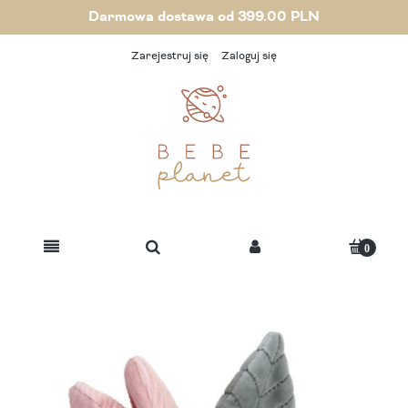
Darmowa dostawa od 399.00 PLN
Zarejestruj się
Zaloguj się