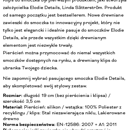
Klips do smoczka był pierwszym produktem, jaki stworzyła
założycielka Elodie Details, Linda Sätterström. Produkt
od samego początku jest bestsellerem. Nowe drewniane
zawieszki do smoczka to innowacyjny projekt, który nie
tylko jest elegancki i idealnie pasuje do smoczków Elodie
Details, ale przede wszystkim dzięki drewnianym
elementom jest niezwykle trwały.
Pierścień można przymocować do niemal wszystkich
smoczków dostępnych na rynku, a drewniany klips do
ubranka Twojego dziecka.
Nie zapomnij wybrać pasującego smoczka Elodie Details,
aby skompletować swój stylowy zestaw.
Rozmiar:
długość 19 cm (bez pierścienia i klipsa) /
szerokość 3,5 cm
Materiał:
Pierścień: silikon / wstążka: 100% Poliester z
recyklingu / klips: Stal niezawierająca niklu, Lakierowane
drewno
Norma bezpieczeństwa:
EN-12586: 2007 + A1: 2011