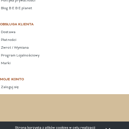
Polityka prywatności
Blog B E B E planet
OBSŁUGA KLIENTA
Dostawa
Płatności
Zwrot i Wymiana
Program Lojalnościowy
Marki
MOJE KONTO
Zaloguj się
COPYRIGHT © 2025 BEBEPLANET.
Strona korzysta z plików cookies w celu realizacji