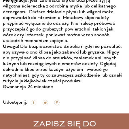
Pielęgnacja:
jeśli zawieszka się ubrudzi przetrzyj ją
wilgotną ściereczką z odrobiną mydła lub delikatnego
detergentu. Dłuższe działanie płynu lub wilgoci może
doprowadzić do rdzewienia. Metalowy klips należy
przypinać wyłącznie do odzieży. Nie należy próbować
przyczepiać go do grubszych powierzchni, takich jak
wózek czy leżaczek, ponieważ można w ten sposób
uszkodzić mechanizm zapięcia.
Uwaga!
Dla bezpieczeństwa dziecka nigdy nie pozwalać,
aby używało ono klipsa jako zabawki lub gryzaka. Nigdy
nie przypinać klipsa do sznurków, tasiemek ani innych
luźnych lub rozciągliwych elementów odzieży. Oglądaj
dokładnie klips przed każdym użyciem i wyrzuć go
natychmiast, gdy tylko zauważysz uszkodzenie lub oznaki
zużycia jakiejkolwiek części produktu.
Gwarancja 24 miesiące
Udostępnij:
ZAPISZ SIĘ DO