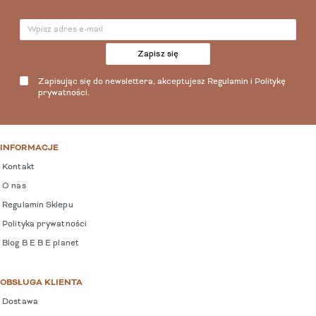
Zapisz się
Zapisując się do newslettera, akceptujesz
Regulamin
i
Politykę
prywatności
.
INFORMACJE
Kontakt
O nas
Regulamin Sklepu
Polityka prywatności
Blog B E B E planet
OBSŁUGA KLIENTA
Dostawa