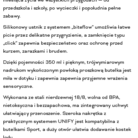
miesiąca życia we wszystkich przygodach — od
przedszkola i szkoły, po wycieczki i popołudnia pełne
zabawy.
Silikonowy ustnik z systemem „biteflow” umożliwia łatwe
picie przez delikatne przygryzienie, a zamknięcie typu
„click” zapewnia bezpieczeństwo oraz ochronę przed
kurzem, zarazkami i brudem.
Dzięki pojemności 350 ml i pięknym, trójwymiarowym
nadrukom wykończonym powłoką proszkową butelka jest
miła w dotyku i zapewnia zapewnia przyjemne wrażenia
sensoryczne.
Wykonana ze stali nierdzewnej 18/8, wolna od BPA,
nietoksyczna i bezzapachowa, ma zintegrowany uchwyt
ułatwiający przenoszenie. Szeroka nakrętka z
praktycznym systemem UNIFY jest kompatybilna z
butelkami Sport, a duży otwór ułatwia dodawanie kostek
lodu.