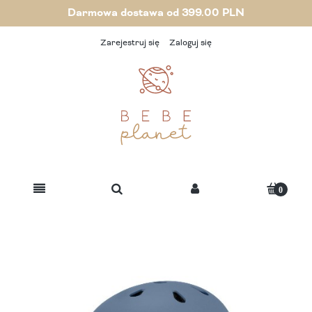
Darmowa dostawa od 399.00 PLN
Zarejestruj się
Zaloguj się