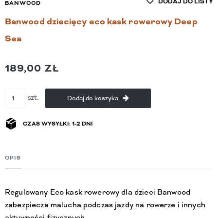
DODAJ DO LISTY
BANWOOD
Banwood dziecięcy eco kask rowerowy Deep
Sea
189,00 ZŁ
szt.
Dodaj do koszyka
CZAS WYSYŁKI: 1-2 DNI
OPIS
Regulowany Eco kask rowerowy dla dzieci Banwood
zabezpiecza malucha podczas jazdy na rowerze i innych
aktywności fizycznych.