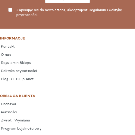
Zapisując się do newslettera, akceptujesz
Regulamin
i
Politykę
prywatności
.
INFORMACJE
Kontakt
O nas
Regulamin Sklepu
Polityka prywatności
Blog B E B E planet
OBSŁUGA KLIENTA
Dostawa
Płatności
Zwrot i Wymiana
Program Lojalnościowy