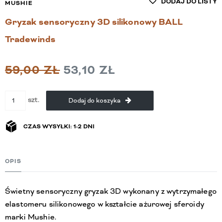
DODAJ DO LISTY
MUSHIE
Gryzak sensoryczny 3D silikonowy BALL
Tradewinds
59,00 ZŁ
53,10 ZŁ
szt.
Dodaj do koszyka
CZAS WYSYŁKI: 1-2 DNI
OPIS
Świetny sensoryczny gryzak 3D wykonany z wytrzymałego
elastomeru silikonowego w kształcie ażurowej sferoidy
marki Mushie.