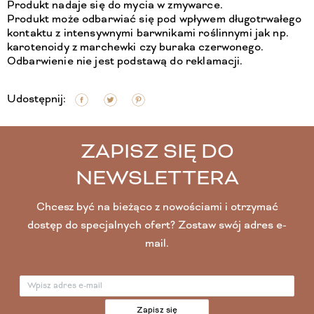
Produkt nadaje się do mycia w zmywarce.
Produkt może odbarwiać się pod wpływem długotrwałego
kontaktu z intensywnymi barwnikami roślinnymi jak np.
karotenoidy z marchewki czy buraka czerwonego.
Odbarwienie nie jest podstawą do reklamacji.
Udostępnij:
ZAPISZ SIĘ DO
NEWSLETTERA
Chcesz być na bieżąco z nowościami i otrzymać
dostęp do specjalnych ofert? Zostaw swój adres e-
mail.
Zapisz się