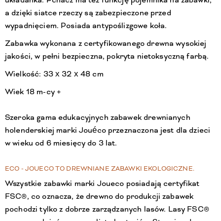
układanka. Pchacz ma też funkcję pojemnika na zabawki,
a dzięki siatce rzeczy są zabezpieczone przed
wypadnięciem. Posiada antypoślizgowe koła.
Zabawka wykonana z certyfikowanego drewna wysokiej
jakości, w pełni bezpieczna, pokryta nietoksyczną farbą.
Wielkość: 33 x 32 x 48 cm
Wiek 18 m-cy +
Szeroka gama edukacyjnych zabawek drewnianych
holenderskiej marki Jouéco przeznaczona jest dla dzieci
w wieku od 6 miesięcy do 3 lat.
ECO - JOUECO TO DREWNIANE ZABAWKI EKOLOGICZNE.
Wszystkie zabawki marki Joueco posiadają certyfikat
FSC®, co oznacza, że drewno do produkcji zabawek
pochodzi tylko z dobrze zarządzanych lasów. Lasy FSC®