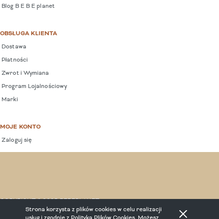
Blog B E B E planet
OBSŁUGA KLIENTA
Dostawa
Płatności
Zwrot i Wymiana
Program Lojalnościowy
Marki
MOJE KONTO
Zaloguj się
COPYRIGHT © 2025 BEBEPLANET.
Strona korzysta z plików cookies w celu realizacji
usług i zgodnie z
Polityką Plików Cookies
. Możesz